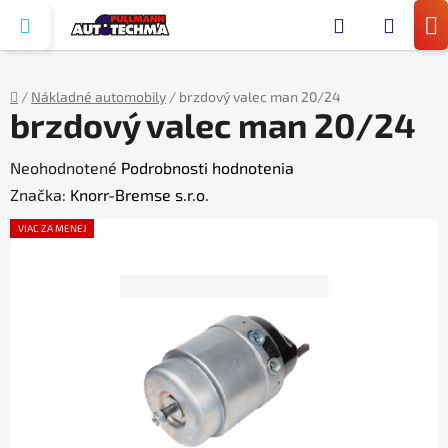
Prejsť
Hľada
na
N
obsah
KO
/
Nákladné automobily
/
brzdový valec man 20/24
brzdový valec man 20/24
Domov
Priemerné
Neohodnotené
Podrobnosti hodnotenia
hodnotenie
Značka:
Knorr-Bremse s.r.o.
produktu
VIAC ZA MENEJ
je
0,0
z
5
hviezdičiek.