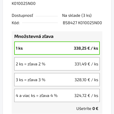
K010025N00
Dostupnosť
Na sklade
(3 ks)
Kód:
BS8427 K010025N00
Množstevná zľava
1 ks
338,25 €
/ ks
2 ks = zľava 2 %
331,49 €
/ ks
3 ks = zľava 3 %
328,10 €
/ ks
4 a viac ks = zľava 4 %
324,72 €
/ ks
Ušetríte
0 €