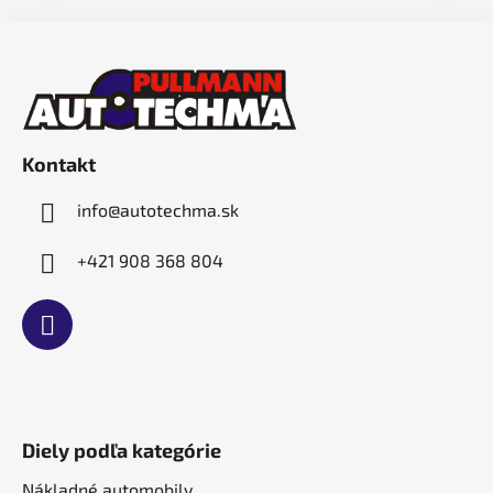
Z
á
p
ä
t
Kontakt
i
e
info
@
autotechma.sk
+421 908 368 804
Diely podľa kategórie
Nákladné automobily