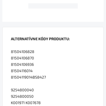
ALTERNATÍVNE KÓDY PRODUKTU:
81504106828
81504106870
81504106936
81504116014
81504119014
BS8427
9254800040
9254800050
K001971 K007678