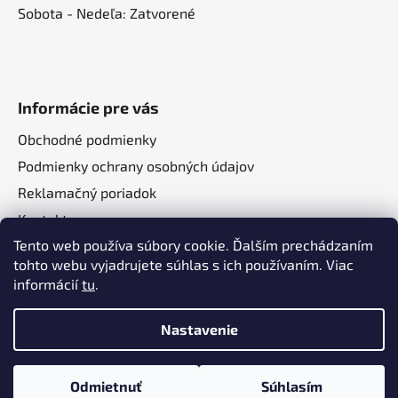
Sobota - Nedeľa: Zatvorené
Informácie pre vás
Obchodné podmienky
Podmienky ochrany osobných údajov
Reklamačný poriadok
Kontakt
Tento web používa súbory cookie. Ďalším prechádzaním
O nás
tohto webu vyjadrujete súhlas s ich používaním. Viac
informácií
tu
.
Nastavenie
Vytvoril Shoptet
a
Adatelier
Odmietnuť
Súhlasím
Copyright 2026
Autotechma.sk
. Všetky práva