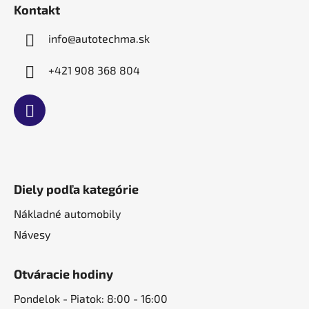
t
Kontakt
i
e
info
@
autotechma.sk
+421 908 368 804
Diely podľa kategórie
Nákladné automobily
Návesy
Otváracie hodiny
Pondelok - Piatok: 8:00 - 16:00