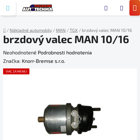
Prejsť
Hľada
na
N
obsah
KO
/
Nákladné automobily
/
MAN
/
TGX
/
brzdový valec MAN 10/16
brzdový valec MAN 10/16
Domov
Priemerné
Neohodnotené
Podrobnosti hodnotenia
hodnotenie
Značka:
Knorr-Bremse s.r.o.
produktu
VIAC ZA MENEJ
je
0,0
z
5
hviezdičiek.