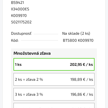
BS9421
II34000ES
K009970
5021175202
Dostupnosť
Na sklade
(2 ks)
Kód:
BT5800 K009970
Množstevná zľava
1 ks
202,95 €
/ ks
2 ks = zľava 2 %
198,89 €
/ ks
3 ks = zľava 3 %
196,86 €
/ ks