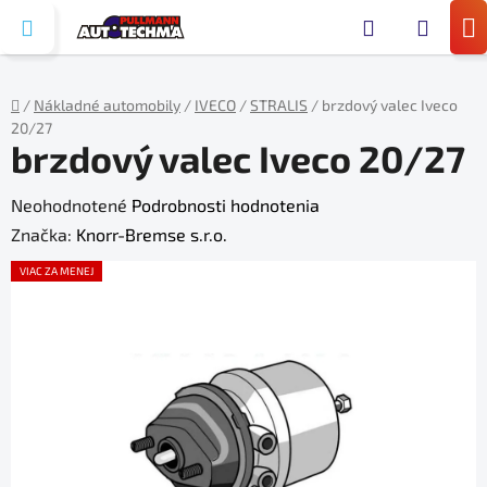
Prejsť
Hľada
na
N
obsah
KO
/
Nákladné automobily
/
IVECO
/
STRALIS
/
brzdový valec Iveco
20/27
Domov
brzdový valec Iveco 20/27
Priemerné
Neohodnotené
Podrobnosti hodnotenia
hodnotenie
Značka:
Knorr-Bremse s.r.o.
produktu
VIAC ZA MENEJ
je
0,0
z
5
hviezdičiek.