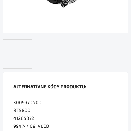
ALTERNATÍVNE KÓDY PRODUKTU:
K009970N00
BT5800
41285072
99474409 IVECO