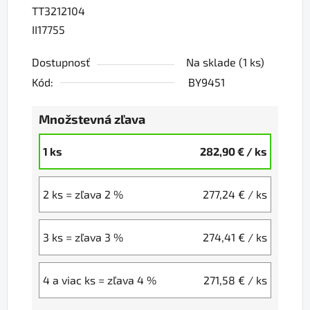
TT3212104
II17755
Dostupnosť
Na sklade
(1 ks)
Kód:
BY9451
Množstevná zľava
1 ks
282,90 €
/ ks
2 ks = zľava 2 %
277,24 €
/ ks
3 ks = zľava 3 %
274,41 €
/ ks
4 a viac ks = zľava 4 %
271,58 €
/ ks