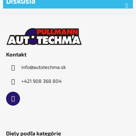
Diskusia
Z
á
p
ä
t
Kontakt
i
e
info
@
autotechma.sk
+421 908 368 804
Diely podľa kategórie