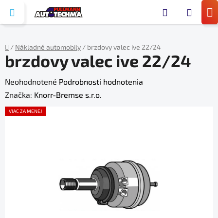
Prejsť
Hľada
na
N
obsah
KO
/
Nákladné automobily
/
brzdovy valec ive 22/24
brzdovy valec ive 22/24
Domov
Priemerné
Neohodnotené
Podrobnosti hodnotenia
hodnotenie
Značka:
Knorr-Bremse s.r.o.
produktu
VIAC ZA MENEJ
je
0,0
z
5
hviezdičiek.