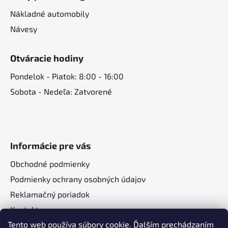
Nákladné automobily
Návesy
Otváracie hodiny
Pondelok - Piatok: 8:00 - 16:00
Sobota - Nedeľa: Zatvorené
Informácie pre vás
Obchodné podmienky
Podmienky ochrany osobných údajov
Reklamačný poriadok
Kontakt
Tento web používa súbory cookie. Ďalším prechádzaním
O nás