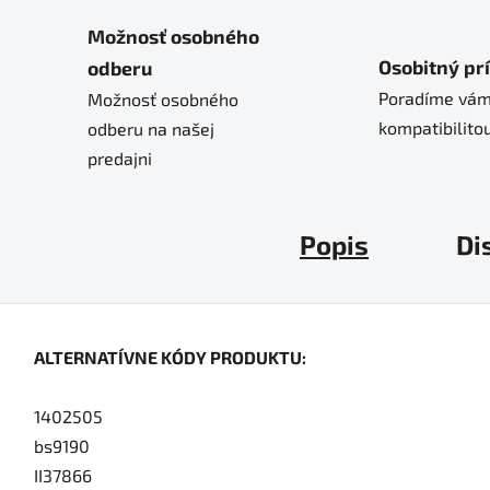
Možnosť osobného
Osobitný pr
odberu
Poradíme vám
Možnosť osobného
kompatibilitou
odberu na našej
predajni
Popis
Di
ALTERNATÍVNE KÓDY PRODUKTU:
1402505
bs9190
II37866