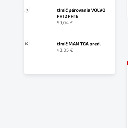
tlmič pérovania VOLVO
FH12 FH16
59,04 €
tlmič MAN TGA pred.
43,05 €