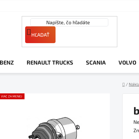
HĽADAŤ
 BENZ
RENAULT TRUCKS
SCANIA
VOLVO
/
Nákl
Domov
VIAC ZA MENEJ
b
Pr
Ne
ho
Zn
pr