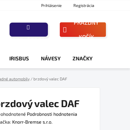
Prihlásenie
Registrácia
PRÁZDNY
NÁKUPNÝ
KOŠÍK
PORAĎTE SA
KOŠÍK
IRISBUS
NÁVESY
ZNAČKY
adné automobily
/
brzdový valec DAF
rzdový valec DAF
iemerné
ohodnotené
Podrobnosti hodnotenia
dnotenie
ačka:
Knorr-Bremse s.r.o.
oduktu