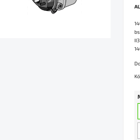
A
je
0,
14
z
bs
5
II
hv
14
Do
Kó