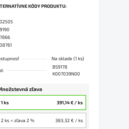
LTERNATÍVNE KÓDY PRODUKTU:
0
02505
9190
37866
iezdičiek.
08761
stupnosť
Na sklade
(1 ks)
BS9178
d:
K007039N00
Množstevná zľava
1 ks
391,14 €
/ ks
2 ks = zľava 2 %
383,32 €
/ ks