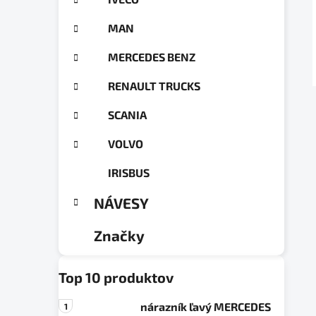
a
ó
n
r
MAN
e
i
e
l
MERCEDES BENZ
RENAULT TRUCKS
SCANIA
VOLVO
IRISBUS
NÁVESY
Značky
Top 10 produktov
nárazník ľavý MERCEDES