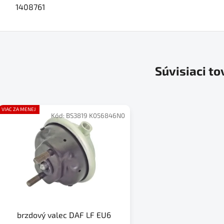
1408761
Súvisiaci to
VIAC ZA MENEJ
Kód:
BS3819 K056846N0
brzdový valec DAF LF EU6