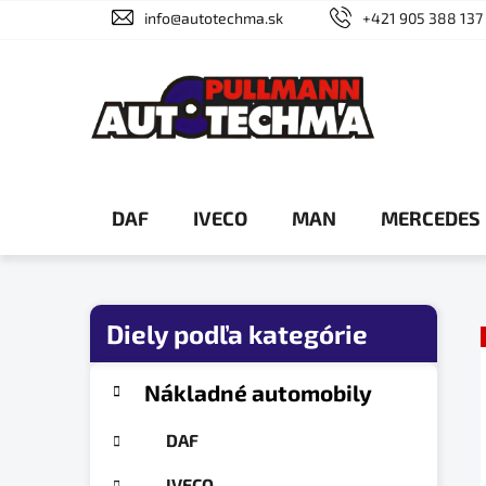
Prejsť
info@autotechma.sk
+421 905 388 137
na
obsah
DAF
IVECO
MAN
MERCEDES
B
o
č
K
Preskočiť
Nákladné automobily
a
n
kategórie
t
ý
DAF
e
p
g
IVECO