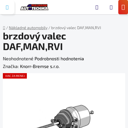
Prejsť
Hľada
na
N
obsah
KO
/
Nákladné automobily
/
brzdový valec DAF,MAN,RVI
brzdový valec
Domov
DAF,MAN,RVI
Priemerné
Neohodnotené
Podrobnosti hodnotenia
hodnotenie
Značka:
Knorr-Bremse s.r.o.
produktu
VIAC ZA MENEJ
je
0,0
z
5
hviezdičiek.