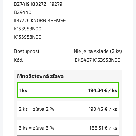
BZ7419 I80272 II19279
BZ9440
II37276 KNORR BREMSE
K153953N00
K153953N00
Dostupnosť
Nie je na sklade
(2 ks)
Kód:
BX9467 K153953N00
Množstevná zľava
1 ks
194,34 €
/ ks
2 ks = zľava 2 %
190,45 €
/ ks
3 ks = zľava 3 %
188,51 €
/ ks