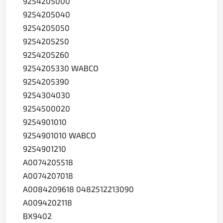
9254205000
9254205040
9254205050
9254205250
9254205260
9254205330 WABCO
9254205390
9254304030
9254500020
9254901010
9254901010 WABCO
9254901210
A0074205518
A0074207018
A0084209618 0482512213090
A0094202118
BX9402