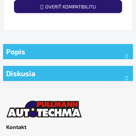
OVERIŤ KOMPATIBILITU
Popis
Diskusia
Z
á
p
ä
t
Kontakt
i