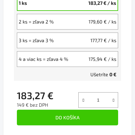
1 ks
183,27 €
/ ks
2 ks = zľava 2 %
179,60 €
/ ks
3 ks = zľava 3 %
177,77 €
/ ks
4 a viac ks = zľava 4 %
175,94 €
/ ks
Ušetríte
0 €
183,27 €
149 € bez DPH
Jednotková cena:
DO KOŠÍKA