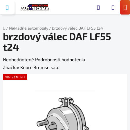
Prejsť
Hľada
na
N
obsah
KO
/
Nákladné automobily
/
brzdový válec DAF LF55 t24
brzdový válec DAF LF55
Domov
t24
Priemerné
Neohodnotené
Podrobnosti hodnotenia
hodnotenie
Značka:
Knorr-Bremse s.r.o.
produktu
VIAC ZA MENEJ
je
0,0
z
5
hviezdičiek.