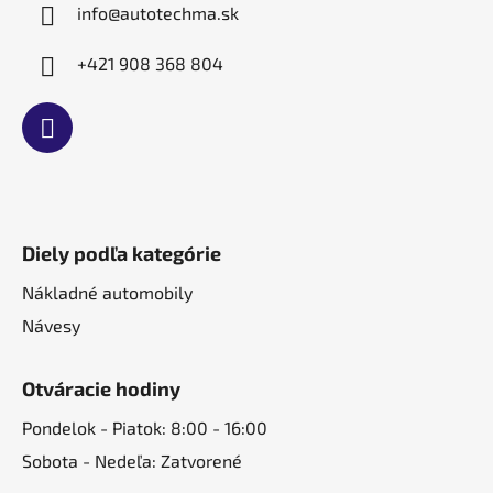
e
info
@
autotechma.sk
+421 908 368 804
Diely podľa kategórie
Nákladné automobily
Návesy
Otváracie hodiny
Pondelok - Piatok: 8:00 - 16:00
Sobota - Nedeľa: Zatvorené