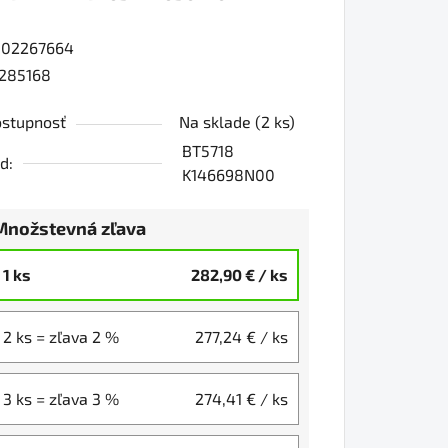
802267664
0
285168
stupnosť
Na sklade
(2 ks)
iezdičiek.
BT5718
d:
K146698N00
Množstevná zľava
1 ks
282,90 €
/ ks
2 ks = zľava 2 %
277,24 €
/ ks
3 ks = zľava 3 %
274,41 €
/ ks