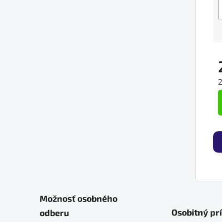
J
Možnosť osobného
Osobitný pr
odberu