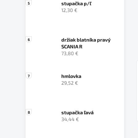
stupačka p/ľ
12,30 €
držiak blatníka pravý
SCANIA R
73,80 €
hmlovka
29,52 €
stupačka ľavá
34,44 €