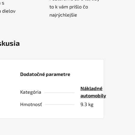
 s
to k vám prišlo čo
 dielov
najrýchlejšie
skusia
Dodatočné parametre
Nákladné
Kategória
automobily
Hmotnosť
9.3 kg