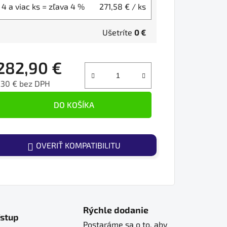
4 a viac ks = zľava 4 %
271,58 €
/ ks
Ušetríte
0 €
282,90 €
230 € bez DPH
ednotková cena:
DO KOŠÍKA
OVERIŤ KOMPATIBILITU
Rýchle dodanie
ístup
Postaráme sa o to, aby