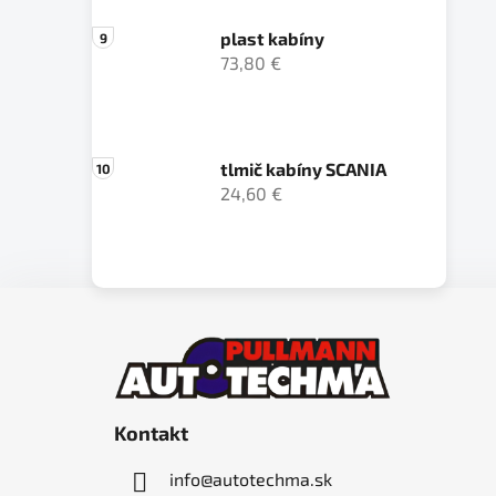
plast kabíny
73,80 €
tlmič kabíny SCANIA
24,60 €
Z
á
p
ä
Kontakt
t
i
info
@
autotechma.sk