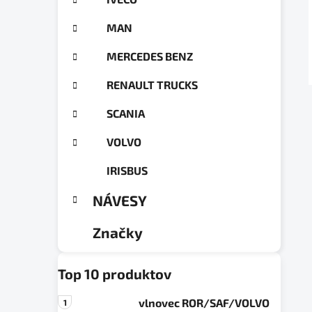
a
ó
n
r
MAN
e
i
e
l
MERCEDES BENZ
RENAULT TRUCKS
SCANIA
VOLVO
IRISBUS
NÁVESY
Značky
Top 10 produktov
vlnovec ROR/SAF/VOLVO