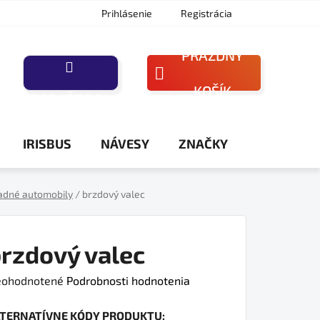
Prihlásenie
Registrácia
PRÁZDNY
NÁKUPNÝ
KOŠÍK
PORAĎTE SA
KOŠÍK
IRISBUS
NÁVESY
ZNAČKY
adné automobily
/
brzdový valec
rzdový valec
iemerné
ohodnotené
Podrobnosti hodnotenia
dnotenie
LTERNATÍVNE KÓDY PRODUKTU:
oduktu