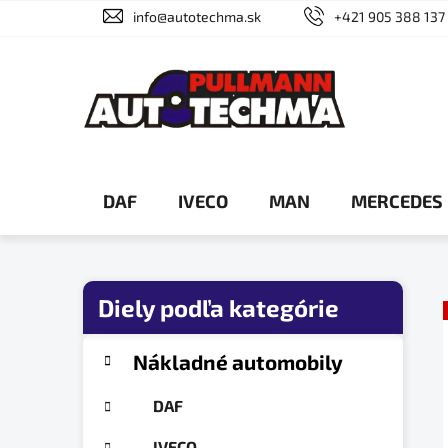
Prejsť
info@autotechma.sk
+421 905 388 137
na
obsah
DAF
IVECO
MAN
MERCEDES
B
o
č
K
Preskočiť
Nákladné automobily
a
n
kategórie
t
ý
DAF
e
p
g
IVECO