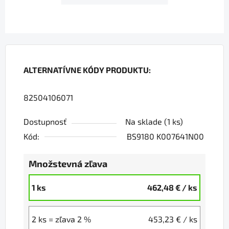
ALTERNATÍVNE KÓDY PRODUKTU:
82504106071
Dostupnosť
Na sklade
(1 ks)
Kód:
BS9180 K007641N00
Množstevná zľava
1 ks
462,48 €
/ ks
2 ks = zľava 2 %
453,23 €
/ ks