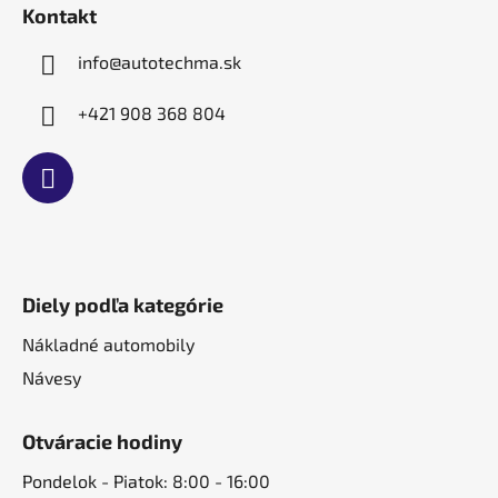
t
Kontakt
i
e
info
@
autotechma.sk
+421 908 368 804
Diely podľa kategórie
Nákladné automobily
Návesy
Otváracie hodiny
Pondelok - Piatok: 8:00 - 16:00