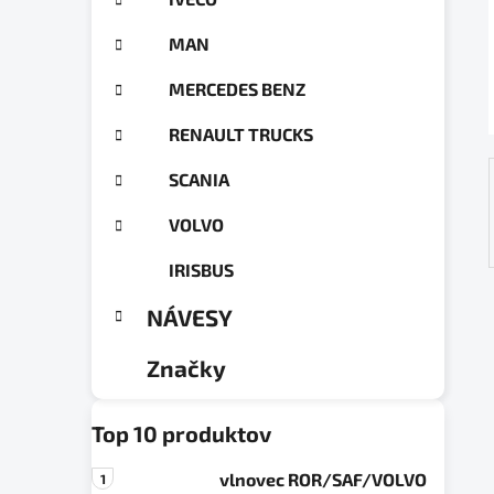
a
ó
n
r
MAN
e
i
e
l
MERCEDES BENZ
RENAULT TRUCKS
SCANIA
VOLVO
IRISBUS
NÁVESY
Značky
Top 10 produktov
vlnovec ROR/SAF/VOLVO