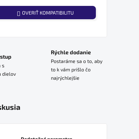
OVERIŤ KOMPATIBILITU
Rýchle dodanie
ístup
Postaráme sa o to, aby
 s
to k vám prišlo čo
 dielov
najrýchlejšie
skusia
Dodatočné parametre