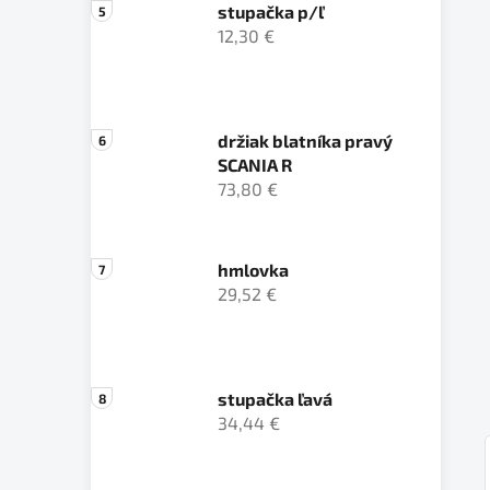
stupačka p/ľ
12,30 €
držiak blatníka pravý
SCANIA R
73,80 €
hmlovka
29,52 €
stupačka ľavá
34,44 €