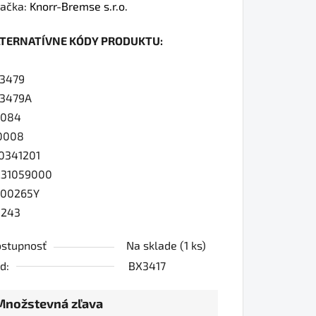
dnotenie
ačka:
Knorr-Bremse s.r.o.
oduktu
LTERNATÍVNE KÓDY PRODUKTU:
0
33479
33479A
7084
iezdičiek.
0008
0341201
231059000
000265Y
0243
stupnosť
Na sklade
(1 ks)
d:
BX3417
Množstevná zľava