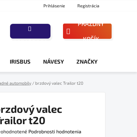
Prihlásenie
Registrácia
PRÁZDNY
NÁKUPNÝ
KOŠÍK
PORAĎTE SA
KOŠÍK
IRISBUS
NÁVESY
ZNAČKY
adné automobily
/
brzdový valec Trailor t20
rzdový valec
railor t20
iemerné
ohodnotené
Podrobnosti hodnotenia