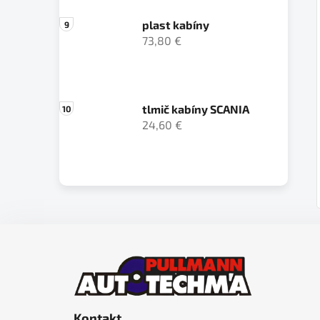
plast kabíny
73,80 €
tlmič kabíny SCANIA
24,60 €
Z
á
p
ä
Kontakt