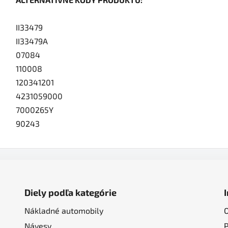
II33479
II33479A
07084
110008
120341201
4231059000
7000265Y
90243
Diely podľa kategórie
Nákladné automobily
Návesy