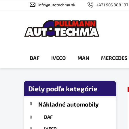
Prejsť
info@autotechma.sk
+421 905 388 137
na
obsah
DAF
IVECO
MAN
MERCEDES
B
o
č
K
Preskočiť
Nákladné automobily
a
n
kategórie
t
ý
DAF
e
p
g
IVECO