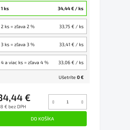
1 ks
34,44 €
/ ks
2 ks = zľava 2 %
33,75 €
/ ks
3 ks = zľava 3 %
33,41 €
/ ks
4 a viac ks = zľava 4 %
33,06 €
/ ks
Ušetríte
0 €
34,44 €
28 € bez DPH
ednotková cena:
DO KOŠÍKA