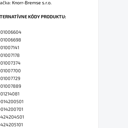
dnotenie
ačka:
Knorr-Bremse s.r.o.
oduktu
LTERNATÍVNE KÓDY PRODUKTU:
0
501006604
501006698
01007141
iezdičiek.
01007178
01007374
501007700
01007729
501007889
01214081
0014200501
014200701
9424204501
424205101