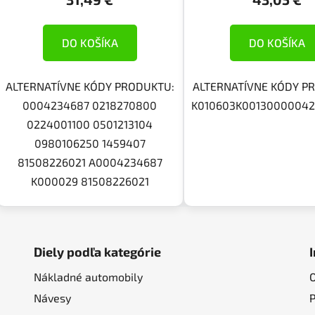
DO KOŠÍKA
DO KOŠÍKA
ALTERNATÍVNE KÓDY PRODUKTU:
ALTERNATÍVNE KÓDY P
0004234687 0218270800
K010603K001300000420
0224001100 0501213104
0980106250 1459407
81508226021 A0004234687
K000029 81508226021
Diely podľa kategórie
Nákladné automobily
Návesy