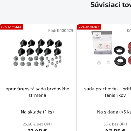
Súvisiaci to
VIAC ZA MENEJ
VIAC ZA MENEJ
Kód:
K000029
K
opravárenská sada brzdového
sada prachoviek +prít
strmeňa
tanierikov
Na sklade
(1 ks)
Na sklade
(>5 k
25,60 € bez DPH
35 € bez DPH
31,49 €
43,05 €