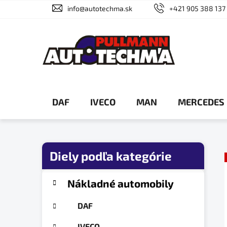
Prejsť
info@autotechma.sk
+421 905 388 137
na
obsah
DAF
IVECO
MAN
MERCEDES
B
o
č
K
Preskočiť
Nákladné automobily
a
n
kategórie
t
ý
DAF
e
p
g
IVECO