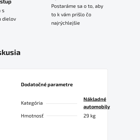
ístup
Postaráme sa o to, aby
 s
to k vám prišlo čo
 dielov
najrýchlejšie
skusia
Dodatočné parametre
Nákladné
Kategória
automobily
Hmotnosť
29 kg