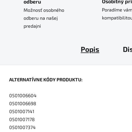
Osobitný pr
odberu
Poradíme vám
Možnosť osobného
kompatibilitou
odberu na našej
predajni
Popis
Di
ALTERNATÍVNE KÓDY PRODUKTU:
0501006604
0501006698
0501007141
0501007178
0501007374