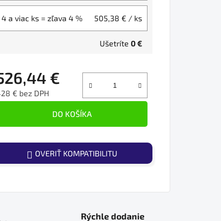
4 a viac ks = zľava 4 %
505,38 €
/ ks
Ušetríte
0 €
526,44 €
428 € bez DPH
ednotková cena:
DO KOŠÍKA
OVERIŤ KOMPATIBILITU
Rýchle dodanie