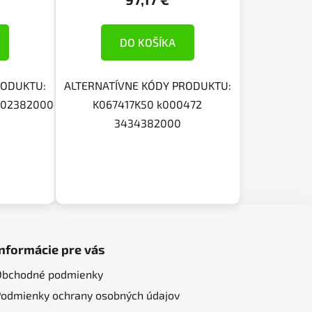
DO KOŠÍKA
RODUKTU:
ALTERNATÍVNE KÓDY PRODUKTU:
23820004204082S434038030009.801.06.32.0095.524095.
K067417K50 k000472
3434382000
Informácie pre vás
Obchodné podmienky
Podmienky ochrany osobných údajov