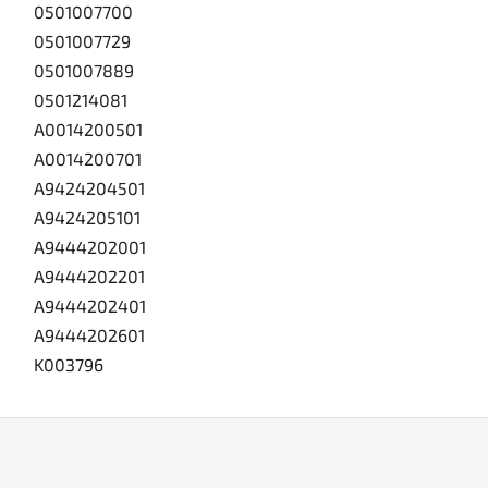
0501007700
0501007729
0501007889
0501214081
A0014200501
A0014200701
A9424204501
A9424205101
A9444202001
A9444202201
A9444202401
A9444202601
K003796