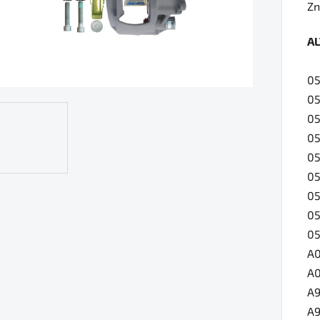
ho
Zn
pr
A
je
0,
0
z
0
5
05
hv
05
05
0
05
0
05
A
A0
A
A9