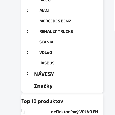
a
ó
n
r
MAN
e
i
e
l
MERCEDES BENZ
RENAULT TRUCKS
SCANIA
VOLVO
IRISBUS
NÁVESY
Značky
Top 10 produktov
deflektor ľavý VOLVO FH