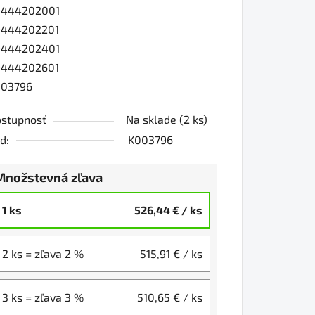
9444202001
9444202201
9444202401
9444202601
003796
stupnosť
Na sklade
(2 ks)
d:
K003796
Množstevná zľava
1 ks
526,44 €
/ ks
2 ks = zľava 2 %
515,91 €
/ ks
3 ks = zľava 3 %
510,65 €
/ ks