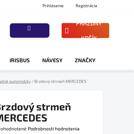
Prihlásenie
Registrácia
PRÁZDNY
NÁKUPNÝ
KOŠÍK
PORAĎTE SA
KOŠÍK
IRISBUS
NÁVESY
ZNAČKY
adné automobily
/
Brzdový strmeň MERCEDES
Brzdový strmeň
MERCEDES
iemerné
ohodnotené
Podrobnosti hodnotenia