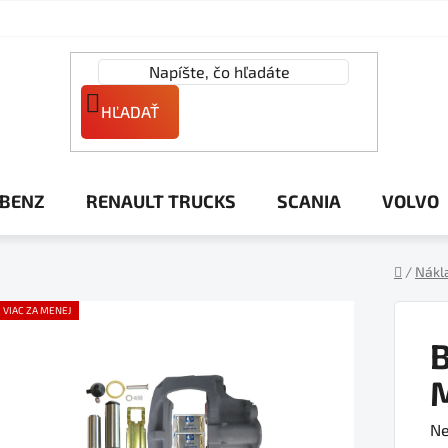
HĽADAŤ
 BENZ
RENAULT TRUCKS
SCANIA
VOLVO
/
Nákl
Domov
VIAC ZA MENEJ
Pr
Ne