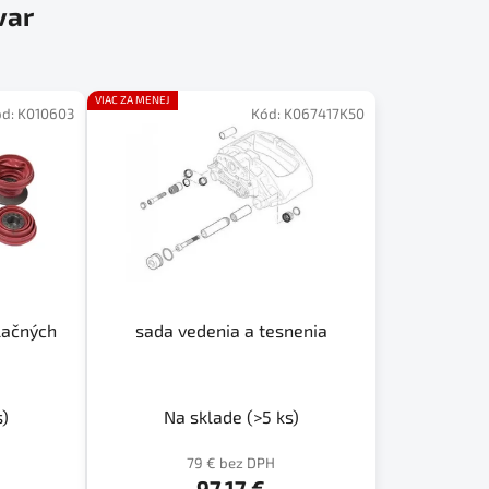
var
VIAC ZA MENEJ
ód:
K010603
Kód:
K067417K50
lačných
sada vedenia a tesnenia
s)
Na sklade
(>5 ks)
79 € bez DPH
97,17 €