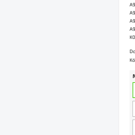
A
A
A
A
K
Do
Kó