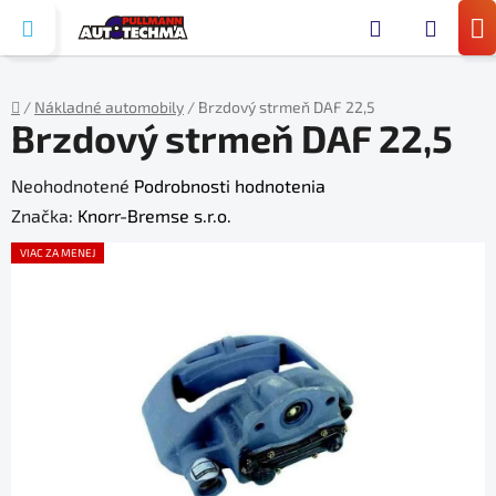
Prejsť
Hľada
na
N
obsah
KO
/
Nákladné automobily
/
Brzdový strmeň DAF 22,5
Brzdový strmeň DAF 22,5
Domov
Priemerné
Neohodnotené
Podrobnosti hodnotenia
hodnotenie
Značka:
Knorr-Bremse s.r.o.
produktu
VIAC ZA MENEJ
je
0,0
z
5
hviezdičiek.