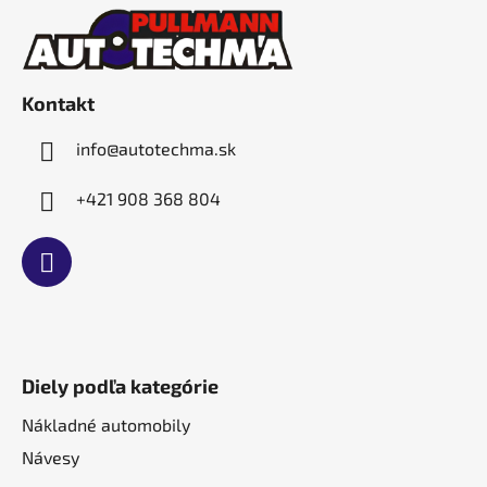
á
p
ä
t
Kontakt
i
e
info
@
autotechma.sk
+421 908 368 804
Diely podľa kategórie
Nákladné automobily
Návesy