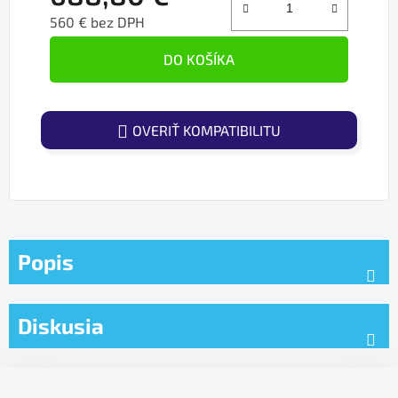
560 € bez DPH
Jednotková cena:
DO KOŠÍKA
OVERIŤ KOMPATIBILITU
Popis
Diskusia
Z