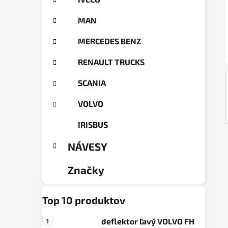
a
ó
n
r
MAN
e
i
e
l
MERCEDES BENZ
RENAULT TRUCKS
SCANIA
VOLVO
IRISBUS
NÁVESY
Značky
Top 10 produktov
deflektor ľavý VOLVO FH