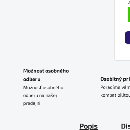
2
J
Možnosť osobného
Osobitný pr
odberu
Poradíme vám
Možnosť osobného
kompatibilitou
odberu na našej
predajni
Popis
Di