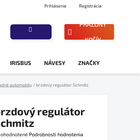
Prihlásenie
Registrácia
PRÁZDNY
NÁKUPNÝ
KOŠÍK
PORAĎTE SA
KOŠÍK
IRISBUS
NÁVESY
ZNAČKY
adné automobily
/
brzdový regulátor Schmitz
rzdový regulátor
Schmitz
iemerné
ohodnotené
Podrobnosti hodnotenia