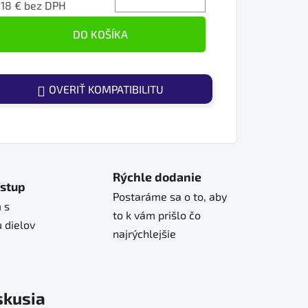
18 € bez DPH
ednotková cena:
DO KOŠÍKA
OVERIŤ KOMPATIBILITU
Rýchle dodanie
ístup
Postaráme sa o to, aby
 s
to k vám prišlo čo
 dielov
najrýchlejšie
skusia