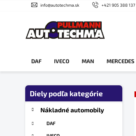
Prejsť
info@autotechma.sk
+421 905 388 137
na
obsah
DAF
IVECO
MAN
MERCEDES
B
o
č
K
Preskočiť
Nákladné automobily
a
n
kategórie
t
ý
DAF
e
p
g
IVECO