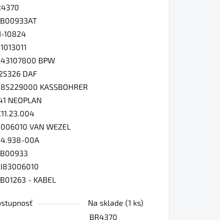
R4370
EB00933AT
-10824
1013011
243107800 BPW
25326 DAF
285229000 KASSBOHRER
41 NEOPLAN
11.23.004
006010 VAN WEZEL
4.938-00A
EB00933
I83006010
B01263 - KABEL
stupnosť
Na sklade
(1 ks)
BR4370