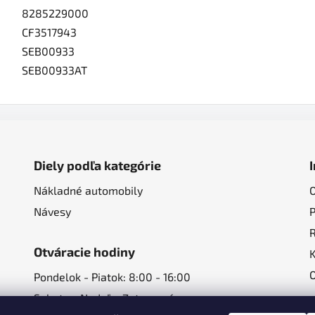
8285229000
CF3517943
SEB00933
SEB00933AT
Diely podľa kategórie
Nákladné automobily
Návesy
Otváracie hodiny
Pondelok - Piatok: 8:00 - 16:00
Sobota - Nedeľa: Zatvorené