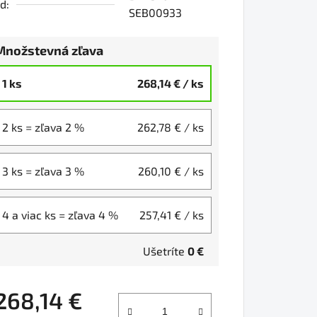
d:
SEB00933
Množstevná zľava
1 ks
268,14 €
/ ks
2 ks = zľava 2 %
262,78 €
/ ks
3 ks = zľava 3 %
260,10 €
/ ks
4 a viac ks = zľava 4 %
257,41 €
/ ks
Ušetríte
0 €
268,14 €