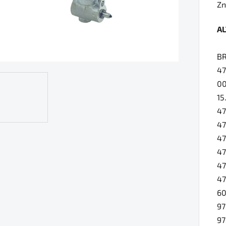
ho
Zn
pr
A
je
0,
B
z
47
5
0
hv
15
47
47
4
47
47
47
60
9
9