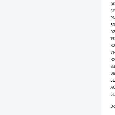
B
S
PN
60
0
13
8
71
RX
83
09
S
AC
SE
Do