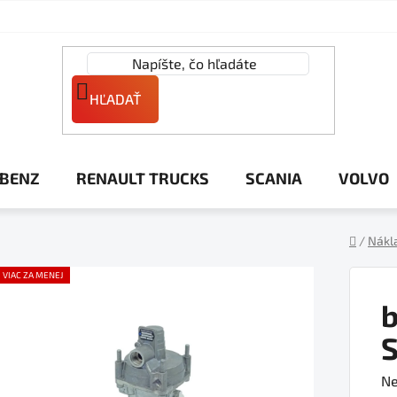
HĽADAŤ
 BENZ
RENAULT TRUCKS
SCANIA
VOLVO
/
Nákl
Domov
VIAC ZA MENEJ
b
Pr
Ne