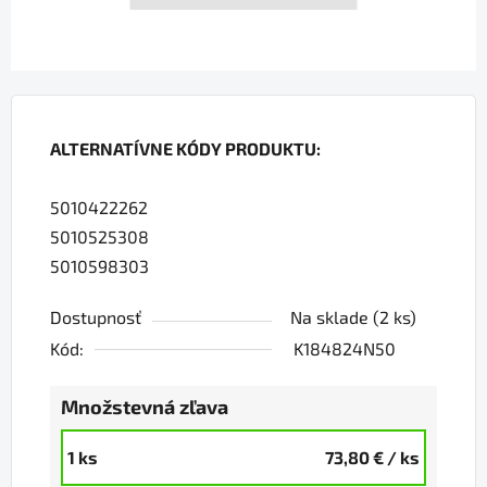
ALTERNATÍVNE KÓDY PRODUKTU:
5010422262
5010525308
5010598303
Dostupnosť
Na sklade
(2 ks)
Kód:
K184824N50
Množstevná zľava
1 ks
73,80 €
/ ks