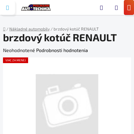
Prejsť
Hľada
na
N
obsah
KO
/
Nákladné automobily
/
brzdový kotúč RENAULT
brzdový kotúč RENAULT
Domov
Priemerné
Neohodnotené
Podrobnosti hodnotenia
hodnotenie
VIAC ZA MENEJ
produktu
je
0,0
z
5
hviezdičiek.