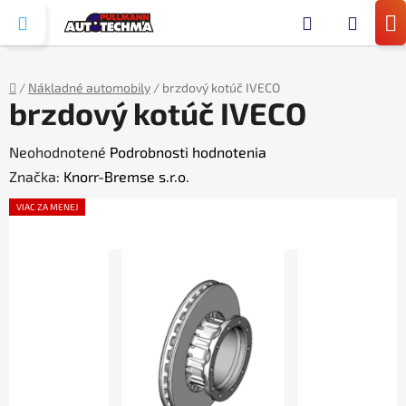
Prejsť
Hľada
na
N
obsah
KO
/
Nákladné automobily
/
brzdový kotúč IVECO
brzdový kotúč IVECO
Domov
Priemerné
Neohodnotené
Podrobnosti hodnotenia
hodnotenie
Značka:
Knorr-Bremse s.r.o.
produktu
VIAC ZA MENEJ
je
0,0
z
5
hviezdičiek.