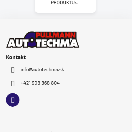
PRODUKTU:...
Z
á
p
ä
t
Kontakt
i
e
info
@
autotechma.sk
+421 908 368 804