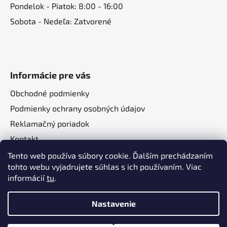
Pondelok - Piatok: 8:00 - 16:00
Sobota - Nedeľa: Zatvorené
Informácie pre vás
Obchodné podmienky
Podmienky ochrany osobných údajov
Reklamačný poriadok
Kontakt
O nás
Tento web používa súbory cookie. Ďalším prechádzaním
tohto webu vyjadrujete súhlas s ich používaním. Viac
informácií
tu
.
Nastavenie
Vytvoril Shoptet
a
Adatelier