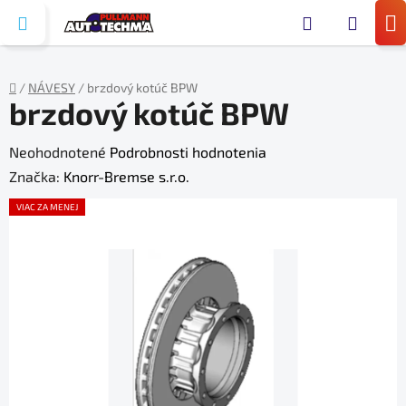
Prejsť
Hľada
na
N
obsah
KO
/
NÁVESY
/
brzdový kotúč BPW
brzdový kotúč BPW
Domov
Priemerné
Neohodnotené
Podrobnosti hodnotenia
hodnotenie
Značka:
Knorr-Bremse s.r.o.
produktu
VIAC ZA MENEJ
je
0,0
z
5
hviezdičiek.