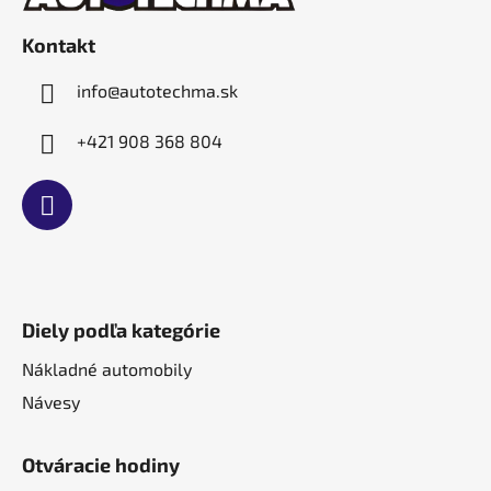
ä
t
Kontakt
i
e
info
@
autotechma.sk
+421 908 368 804
Diely podľa kategórie
Nákladné automobily
Návesy
Otváracie hodiny