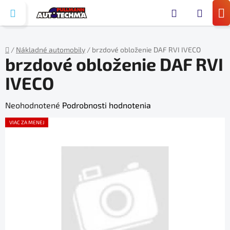
Prejsť
Hľada
na
N
obsah
KO
/
Nákladné automobily
/
brzdové obloženie DAF RVI IVECO
brzdové obloženie DAF RVI
Domov
IVECO
Priemerné
Neohodnotené
Podrobnosti hodnotenia
hodnotenie
VIAC ZA MENEJ
produktu
je
0,0
z
5
hviezdičiek.