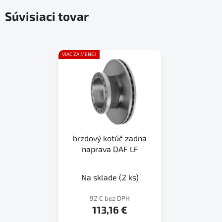
Súvisiaci tovar
VIAC ZA MENEJ
brzdový kotúč zadna
naprava DAF LF
Na sklade
(2 ks)
92 € bez DPH
113,16 €