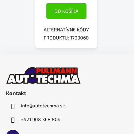
DO KOŠÍKA
ALTERNATÍVNE KÓDY
PRODUKTU: 1709060
Z
á
p
ä
t
Kontakt
i
e
info
@
autotechma.sk
+421 908 368 804