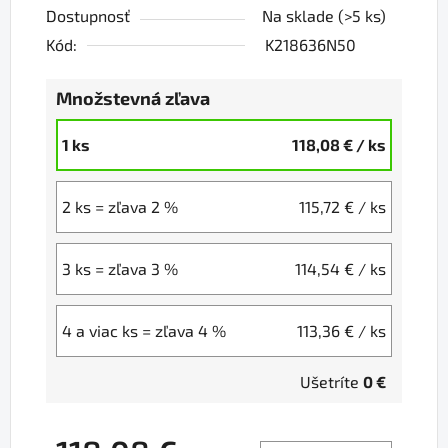
Dostupnosť
Na sklade
(>5 ks)
Kód:
K218636N50
Množstevná zľava
1 ks
118,08 €
/ ks
2 ks = zľava 2 %
115,72 €
/ ks
3 ks = zľava 3 %
114,54 €
/ ks
4 a viac ks = zľava 4 %
113,36 €
/ ks
Ušetríte
0 €