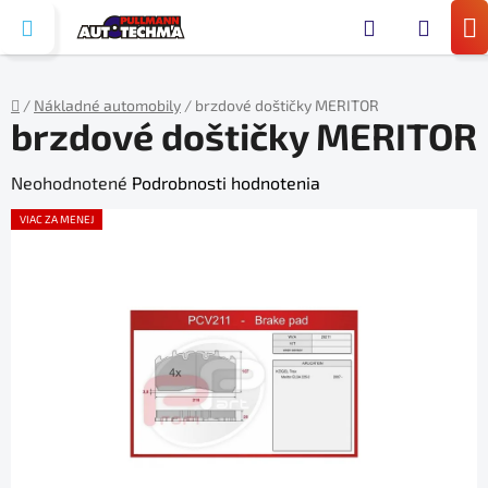
Prejsť
Hľada
na
N
obsah
KO
/
Nákladné automobily
/
brzdové doštičky MERITOR
brzdové doštičky MERITOR
Domov
Priemerné
Neohodnotené
Podrobnosti hodnotenia
hodnotenie
VIAC ZA MENEJ
produktu
je
0,0
z
5
hviezdičiek.