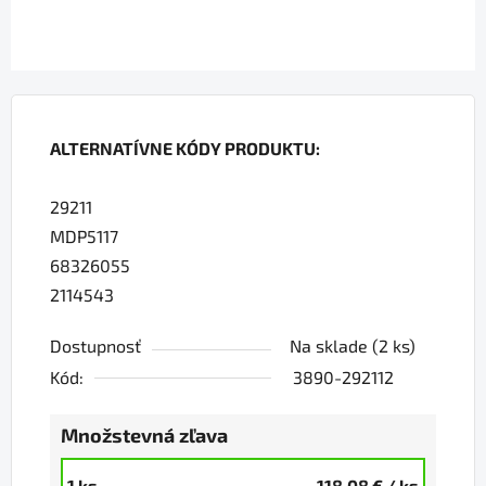
ALTERNATÍVNE KÓDY PRODUKTU:
29211
MDP5117
68326055
2114543
Dostupnosť
Na sklade
(2 ks)
Kód:
3890-292112
Množstevná zľava
1 ks
118,08 €
/ ks