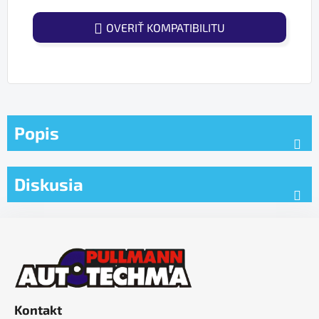
OVERIŤ KOMPATIBILITU
Popis
Diskusia
Z
á
p
ä
t
Kontakt
i