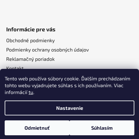
Informácie pre vás
Obchodné podmienky
Podmienky ochrany osobných údajov
Reklamačný poriadok
Kontakt
O nás
Tento web používa súbory cookie. Ďalším prechádzaním
tohto webu vyjadrujete súhlas s ich používaním. Viac
informácií
tu
.
Nastavenie
Vytvoril Shoptet
a
Adatelier
Odmietnuť
Súhlasím
Copyright 2026
Autotechma.sk
. Všetky práva
vyhradené.