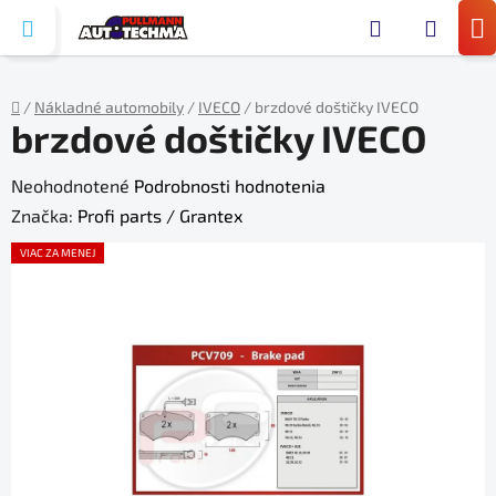
Prejsť
Hľada
na
N
obsah
KO
/
Nákladné automobily
/
IVECO
/
brzdové doštičky IVECO
brzdové doštičky IVECO
Domov
Priemerné
Neohodnotené
Podrobnosti hodnotenia
hodnotenie
Značka:
Profi parts / Grantex
produktu
VIAC ZA MENEJ
je
0,0
z
5
hviezdičiek.