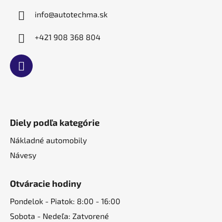
e
info
@
autotechma.sk
+421 908 368 804
Diely podľa kategórie
Nákladné automobily
Návesy
Otváracie hodiny
Pondelok - Piatok: 8:00 - 16:00
Sobota - Nedeľa: Zatvorené