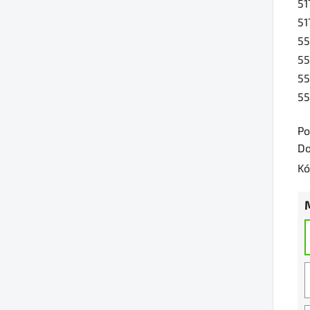
51
51
55
5
5
55
Po
Do
Kó