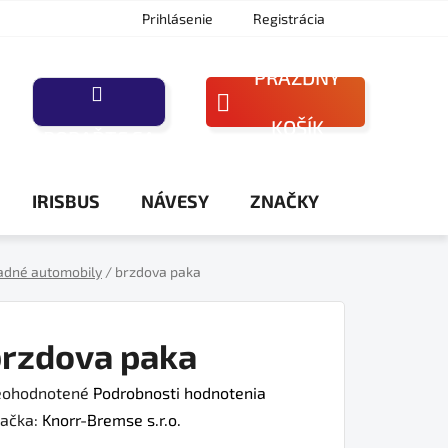
Prihlásenie
Registrácia
PRÁZDNY
NÁKUPNÝ
KOŠÍK
PORAĎTE SA
KOŠÍK
IRISBUS
NÁVESY
ZNAČKY
adné automobily
/
brzdova paka
rzdova paka
iemerné
ohodnotené
Podrobnosti hodnotenia
dnotenie
ačka:
Knorr-Bremse s.r.o.
oduktu