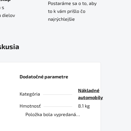
Postaráme sa o to, aby
 s
to k vám prišlo čo
 dielov
najrýchlejšie
skusia
Dodatočné parametre
Nákladné
Kategória
automobily
Hmotnosť
8.1 kg
Položka bola vypredaná…