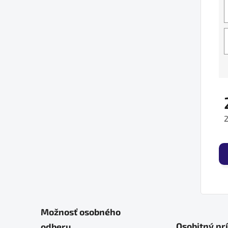
J
Možnosť osobného
Osobitný pr
odberu