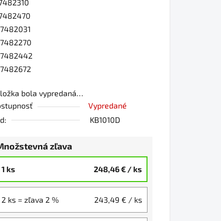
7482310
7482470
7482031
57482270
57482442
7482672
ložka bola vypredaná…
stupnosť
Vypredané
d:
KB1010D
Množstevná zľava
1 ks
248,46 €
/ ks
2 ks = zľava 2 %
243,49 €
/ ks