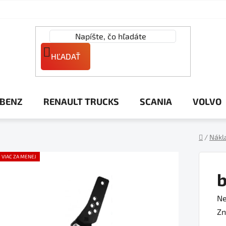
HĽADAŤ
 BENZ
RENAULT TRUCKS
SCANIA
VOLVO
/
Nákl
Domov
VIAC ZA MENEJ
b
Pr
Ne
ho
Zn
pr