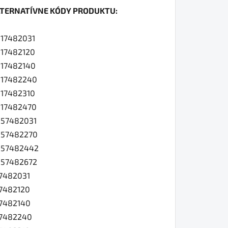
LTERNATÍVNE KÓDY PRODUKTU:
0
17482031
17482120
17482140
iezdičiek.
517482240
17482310
17482470
57482031
557482270
557482442
557482672
7482031
7482120
7482140
7482240