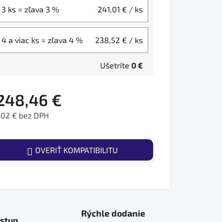
3 ks = zľava 3 %
241,01 €
/ ks
4 a viac ks = zľava 4 %
238,52 €
/ ks
Ušetríte
0 €
248,46 €
202 € bez DPH
ednotková cena:
OVERIŤ KOMPATIBILITU
Rýchle dodanie
ístup