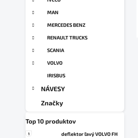
a
ó
n
r
MAN
e
i
e
l
MERCEDES BENZ
RENAULT TRUCKS
SCANIA
VOLVO
IRISBUS
NÁVESY
Značky
Top 10 produktov
deflektor ľavý VOLVO FH