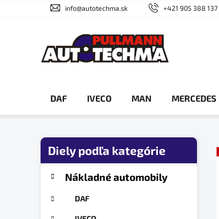
Prejsť
info@autotechma.sk
+421 905 388 137
na
obsah
DAF
IVECO
MAN
MERCEDES
B
o
č
K
Preskočiť
Nákladné automobily
a
n
kategórie
t
ý
DAF
e
p
g
IVECO