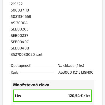
219522
500037110
5021134668
AS 3000A
SEB00205
SEB00237
SEB00407
SEB00408
35270030020 sorl
Dostupnosť
Na sklade
(1 ks)
Kód:
AS3000 K215139N00
Množstevná zľava
1 ks
120,54 €
/ ks