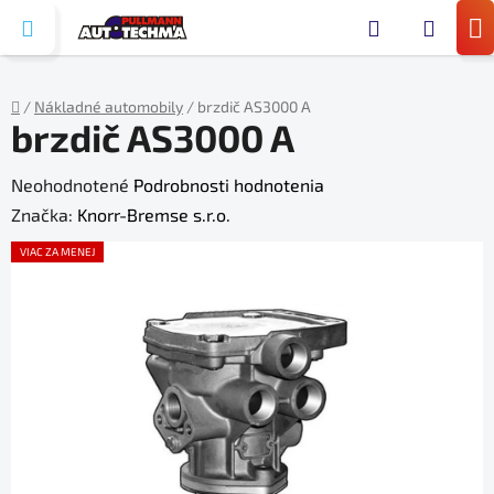
Prejsť
Hľada
na
N
obsah
KO
/
Nákladné automobily
/
brzdič AS3000 A
brzdič AS3000 A
Domov
Priemerné
Neohodnotené
Podrobnosti hodnotenia
hodnotenie
Značka:
Knorr-Bremse s.r.o.
produktu
VIAC ZA MENEJ
je
0,0
z
5
hviezdičiek.