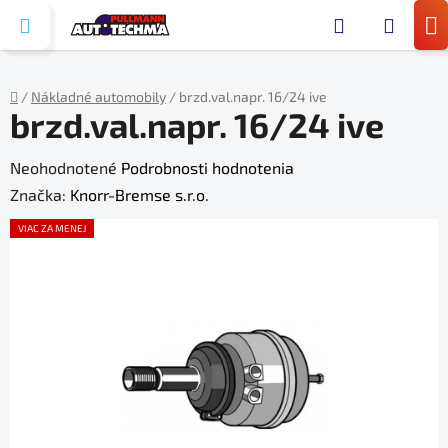
Prejsť
Hľada
na
N
obsah
KO
/
Nákladné automobily
/
brzd.val.napr. 16/24 ive
brzd.val.napr. 16/24 ive
Domov
Priemerné
Neohodnotené
Podrobnosti hodnotenia
hodnotenie
Značka:
Knorr-Bremse s.r.o.
produktu
VIAC ZA MENEJ
je
0,0
z
5
hviezdičiek.