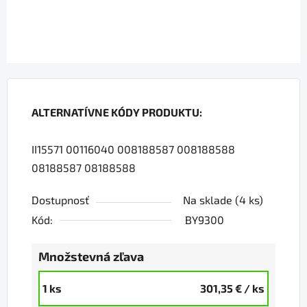
ALTERNATÍVNE KÓDY PRODUKTU:
II15571 00116040 008188587 008188588
08188587 08188588
Dostupnosť
Na sklade
(4 ks)
Kód:
BY9300
Množstevná zľava
1 ks
301,35 €
/ ks