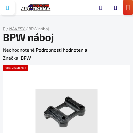
Prejsť
Hľada
na
N
obsah
KO
/
NÁVESY
/
BPW náboj
BPW náboj
Domov
Priemerné
Neohodnotené
Podrobnosti hodnotenia
hodnotenie
Značka:
BPW
produktu
VIAC ZA MENEJ
je
0,0
z
5
hviezdičiek.