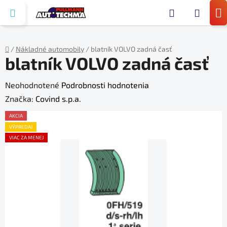
Prejsť
Hľada
na
N
obsah
KO
/
Nákladné automobily
/
blatník VOLVO zadná časť
blatník VOLVO zadná časť
Domov
Priemerné
Neohodnotené
Podrobnosti hodnotenia
hodnotenie
Značka:
Covind s.p.a.
produktu
AKCIA
je
VÝPREDAJ
VIAC ZA MENEJ
0,0
z
5
hviezdičiek.