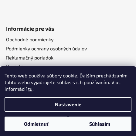
Informácie pre vás
Obchodné podmienky
Podmienky ochrany osobných údajov
Reklamačný poriadok
Kontakt
Tento web používa súbory cookie. Ďalším prechádzaním
O nás
tohto webu vyjadrujete súhlas s ich používaním. Viac
informácií
tu
.
Nastavenie
Vytvoril Shoptet
a
Adatelier
Odmietnuť
Súhlasím
Copyright 2026
Autotechma.sk
. Všetky práva
vyhradené.