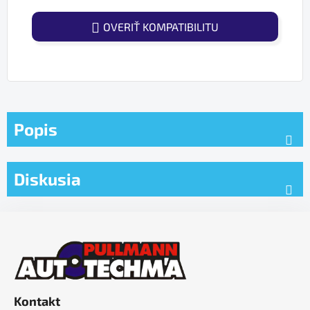
OVERIŤ KOMPATIBILITU
Popis
Diskusia
Z
á
p
ä
t
Kontakt
i