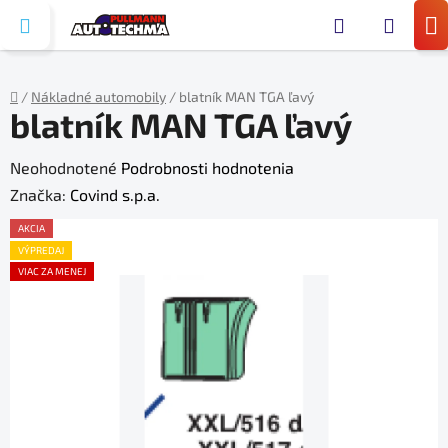
Prejsť
Hľada
na
N
obsah
KO
/
Nákladné automobily
/
blatník MAN TGA ľavý
blatník MAN TGA ľavý
Domov
Priemerné
Neohodnotené
Podrobnosti hodnotenia
hodnotenie
Značka:
Covind s.p.a.
produktu
AKCIA
je
VÝPREDAJ
VIAC ZA MENEJ
0,0
z
5
hviezdičiek.