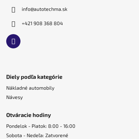
e
info
@
autotechma.sk
+421 908 368 804
Diely podľa kategórie
Nákladné automobily
Návesy
Otváracie hodiny
Pondelok - Piatok: 8:00 - 16:00
Sobota - Nedeľa: Zatvorené