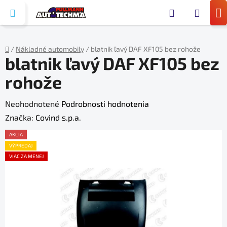
Prejsť
Hľada
na
N
obsah
KO
/
Nákladné automobily
/
blatnik ľavý DAF XF105 bez rohože
blatnik ľavý DAF XF105 bez
Domov
rohože
Priemerné
Neohodnotené
Podrobnosti hodnotenia
hodnotenie
Značka:
Covind s.p.a.
produktu
AKCIA
je
VÝPREDAJ
VIAC ZA MENEJ
0,0
z
5
hviezdičiek.