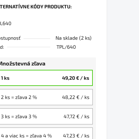
LTERNATÍVNE KÓDY PRODUKTU:
0
PL640
stupnosť
Na sklade
(2 ks)
iezdičiek.
d:
TPL/640
Množstevná zľava
1 ks
49,20 €
/ ks
2 ks = zľava 2 %
48,22 €
/ ks
3 ks = zľava 3 %
47,72 €
/ ks
4 a viac ks = zľava 4 %
47,23 €
/ ks