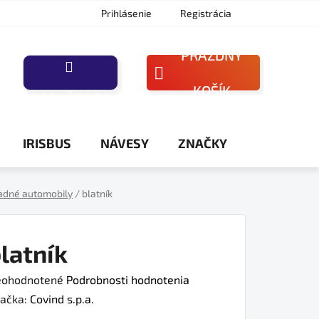
Prihlásenie
Registrácia
PRÁZDNY
NÁKUPNÝ
KOŠÍK
PORAĎTE SA
KOŠÍK
IRISBUS
NÁVESY
ZNAČKY
adné automobily
/
blatník
latník
iemerné
ohodnotené
Podrobnosti hodnotenia
dnotenie
ačka:
Covind s.p.a.
oduktu