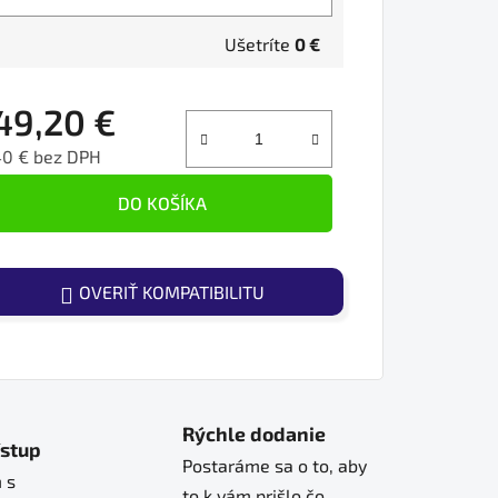
Ušetríte
0 €
49,20 €
40 € bez DPH
ednotková cena:
DO KOŠÍKA
OVERIŤ KOMPATIBILITU
Rýchle dodanie
ístup
Postaráme sa o to, aby
 s
to k vám prišlo čo