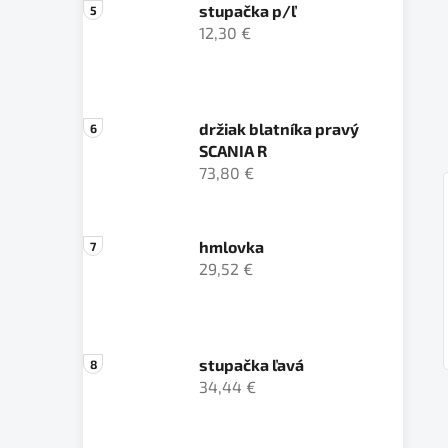
stupačka p/ľ
12,30 €
držiak blatníka pravý
SCANIA R
73,80 €
hmlovka
29,52 €
stupačka ľavá
34,44 €