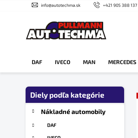
Prejsť
info@autotechma.sk
+421 905 388 137
na
obsah
DAF
IVECO
MAN
MERCEDES
B
o
č
K
Preskočiť
Nákladné automobily
a
n
kategórie
t
ý
DAF
e
p
g
IVECO