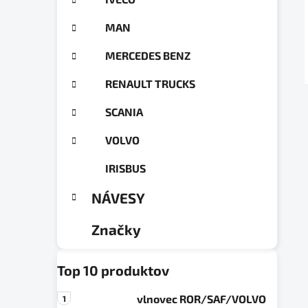
a
ó
n
r
MAN
e
i
e
l
MERCEDES BENZ
RENAULT TRUCKS
SCANIA
VOLVO
IRISBUS
NÁVESY
Značky
Top 10 produktov
vlnovec ROR/SAF/VOLVO