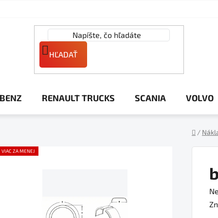
HĽADAŤ
 BENZ
RENAULT TRUCKS
SCANIA
VOLVO
/
Nákl
Domov
VIAC ZA MENEJ
b
Pr
Ne
ho
Zn
pr