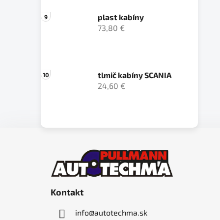
plast kabíny
73,80 €
tlmič kabíny SCANIA
24,60 €
Z
á
p
ä
Kontakt
t
i
info
@
autotechma.sk