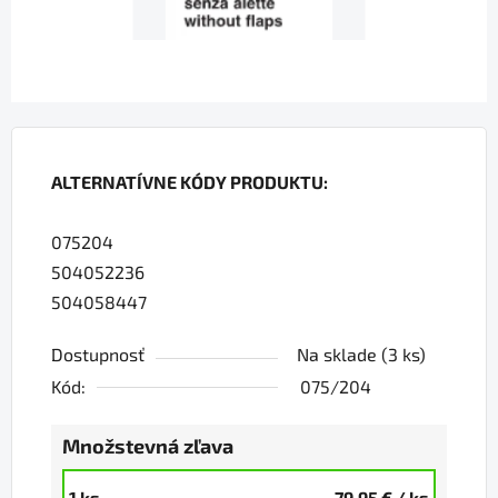
ALTERNATÍVNE KÓDY PRODUKTU:
075204
504052236
504058447
Dostupnosť
Na sklade
(3 ks)
Kód:
075/204
Množstevná zľava
1 ks
79,95 €
/ ks