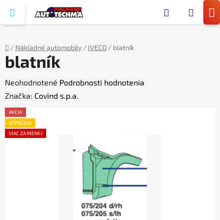
Prejsť
Hľada
na
N
obsah
KO
/
Nákladné automobily
/
IVECO
/
blatník
blatník
Domov
Priemerné
Neohodnotené
Podrobnosti hodnotenia
hodnotenie
Značka:
Covind s.p.a.
produktu
AKCIA
je
VÝPREDAJ
VIAC ZA MENEJ
0,0
z
5
hviezdičiek.