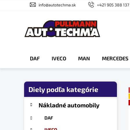
Prejsť
info@autotechma.sk
+421 905 388 137
na
obsah
DAF
IVECO
MAN
MERCEDES
B
o
č
K
Preskočiť
Nákladné automobily
a
n
kategórie
t
ý
DAF
e
p
g
IVECO