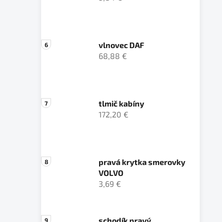
vlnovec DAF
68,88 €
tlmič kabíny
172,20 €
pravá krytka smerovky
VOLVO
3,69 €
schodík pravý