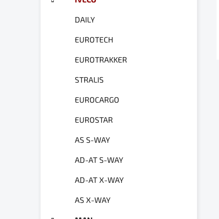
a
ó
n
r
DAILY
e
i
e
l
EUROTECH
EUROTRAKKER
STRALIS
EUROCARGO
EUROSTAR
AS S-WAY
AD-AT S-WAY
AD-AT X-WAY
AS X-WAY