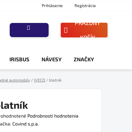
Prihlásenie
Registrácia
PRÁZDNY
NÁKUPNÝ
KOŠÍK
PORAĎTE SA
KOŠÍK
IRISBUS
NÁVESY
ZNAČKY
adné automobily
/
IVECO
/
blatník
latník
iemerné
ohodnotené
Podrobnosti hodnotenia
dnotenie
ačka:
Covind s.p.a.
oduktu