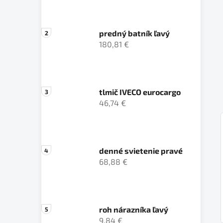
predný batník ľavý
180,81 €
tlmič IVECO eurocargo
46,74 €
denné svietenie pravé
68,88 €
roh nárazníka ľavý
9,84 €