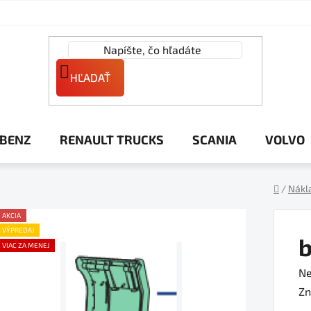
HĽADAŤ
 BENZ
RENAULT TRUCKS
SCANIA
VOLVO
/
Nákl
Domov
AKCIA
VÝPREDAJ
b
VIAC ZA MENEJ
Pr
Ne
ho
Zn
pr