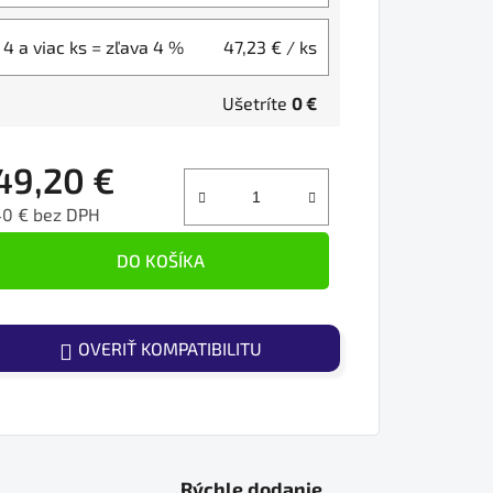
4 a viac ks = zľava 4 %
47,23 €
/ ks
Ušetríte
0 €
49,20 €
40 € bez DPH
ednotková cena:
DO KOŠÍKA
OVERIŤ KOMPATIBILITU
Rýchle dodanie