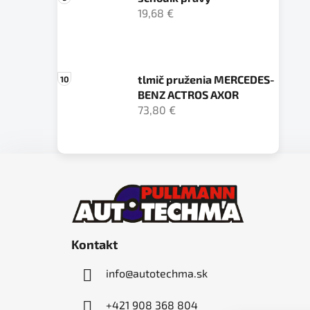
19,68 €
tlmič pruženia MERCEDES-
BENZ ACTROS AXOR
73,80 €
Z
á
p
ä
Kontakt
t
i
info
@
autotechma.sk
e
+421 908 368 804