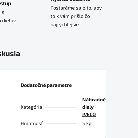
ístup
Postaráme sa o to, aby
 s
to k vám prišlo čo
 dielov
najrýchlejšie
skusia
Dodatočné parametre
Náhradné
Kategória
diely
IVECO
Hmotnosť
5 kg