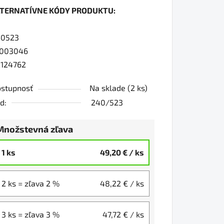
LTERNATÍVNE KÓDY PRODUKTU:
0
40523
1003046
124762
iezdičiek.
stupnosť
Na sklade
(2 ks)
d:
240/523
Množstevná zľava
1 ks
49,20 €
/ ks
2 ks = zľava 2 %
48,22 €
/ ks
3 ks = zľava 3 %
47,72 €
/ ks