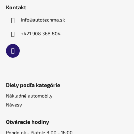
t
Kontakt
i
e
info
@
autotechma.sk
+421 908 368 804
Diely podľa kategórie
Nákladné automobily
Návesy
Otváracie hodiny
Pondelok - Piatok: 8:00 - 16:00