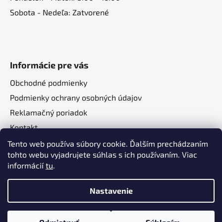
Sobota - Nedeľa: Zatvorené
Informácie pre vás
Obchodné podmienky
Podmienky ochrany osobných údajov
Reklamačný poriadok
Kontakt
O nás
Tento web používa súbory cookie. Ďalším prechádzaním
tohto webu vyjadrujete súhlas s ich používaním. Viac
informácií
tu
.
Nastavenie
Vytvoril Shoptet
a
Adatelier