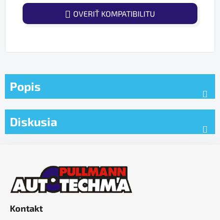
OVERIŤ KOMPATIBILITU
Popis
Diskusia
Z
á
p
ä
t
Kontakt
i