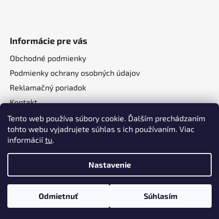
Informácie pre vás
Obchodné podmienky
Podmienky ochrany osobných údajov
Reklamačný poriadok
Kontakt
O nás
Tento web používa súbory cookie. Ďalším prechádzaním
tohto webu vyjadrujete súhlas s ich používaním. Viac
informácií
tu
.
Nastavenie
Vytvoril Shoptet
a
Adatelier
Odmietnuť
Súhlasím
Copyright 2026
Autotechma.sk
. Všetky práva
vyhradené.