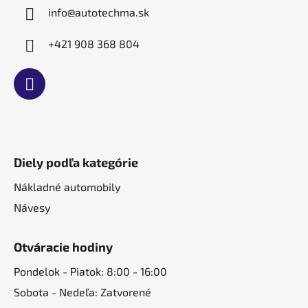
e
info
@
autotechma.sk
+421 908 368 804
Diely podľa kategórie
Nákladné automobily
Návesy
Otváracie hodiny
Pondelok - Piatok: 8:00 - 16:00
Sobota - Nedeľa: Zatvorené