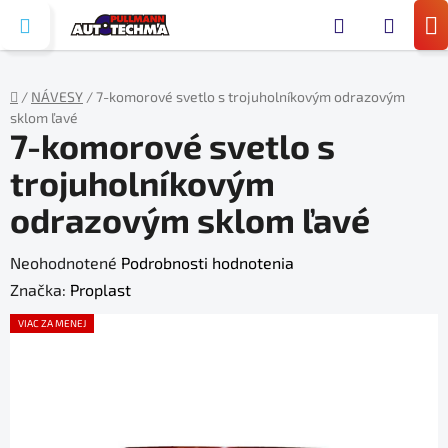
Prejsť
Hľada
na
N
obsah
KO
/
NÁVESY
/
7-komorové svetlo s trojuholníkovým odrazovým
sklom ľavé
Domov
7-komorové svetlo s
trojuholníkovým
odrazovým sklom ľavé
Priemerné
Neohodnotené
Podrobnosti hodnotenia
hodnotenie
Značka:
Proplast
produktu
VIAC ZA MENEJ
je
0,0
z
5