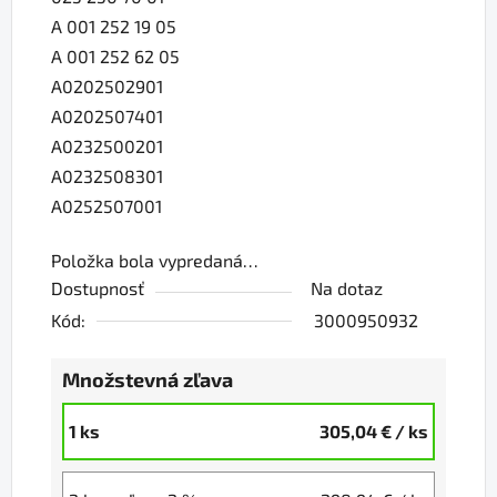
A 001 252 19 05
A 001 252 62 05
A0202502901
A0202507401
A0232500201
A0232508301
A0252507001
Položka bola vypredaná…
Dostupnosť
Na dotaz
Kód:
3000950932
Množstevná zľava
1 ks
305,04 €
/ ks