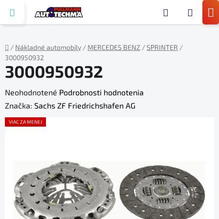
Prejsť
Hľada
na
N
obsah
KO
/
Nákladné automobily
/
MERCEDES BENZ
/
SPRINTER
/
3000950932
Domov
3000950932
Priemerné
Neohodnotené
Podrobnosti hodnotenia
hodnotenie
Značka:
Sachs ZF Friedrichshafen AG
produktu
VIAC ZA MENEJ
je
0,0
z
5
hviezdičiek.